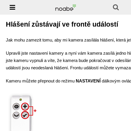

Solution
Phones
Hlášení zůstávají ve frontě událostí
Support
Jak mohu zamezit tomu, aby mi kamera zasílála hlášení, která ješ
Jablotool
Upravili jste nastavení kamery a nyní vám kamera zasílá jedno hl
jste kameru vypnuli a víte, že kamera bude pokračovat v odesílání
E-shop
událostí jsou neodeslaná hlášení. Frontu událostí můžete vymaz
Kameru můžete přepnout do režimu
NASTAVENÍ
dálkovým ovlád